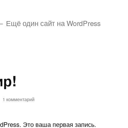
Ещё один сайт на WordPress
ир!
к
1 комментарий
записи
Привет,
dPress. Это ваша первая запись.
мир!