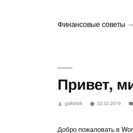
Перейти
к
Финансовые советы
содержимому
Привет, м
Написано
galkinb8
22.02.2019
автором
Добро пожаловать в Wor