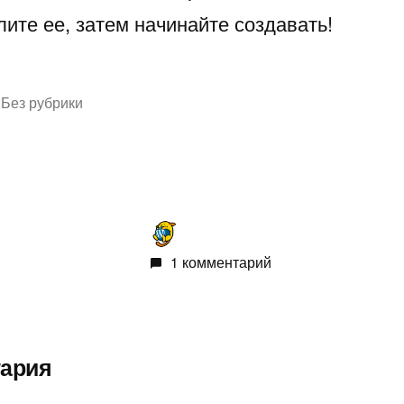
ите ее, затем начинайте создавать!
Написано
Без рубрики
в
1 комментарий
тария