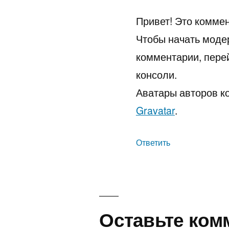
Привет! Это комме
Чтобы начать модер
комментарии, пере
консоли.
Аватары авторов к
Gravatar
.
Ответить
Оставьте
Оставьте ком
комментарий